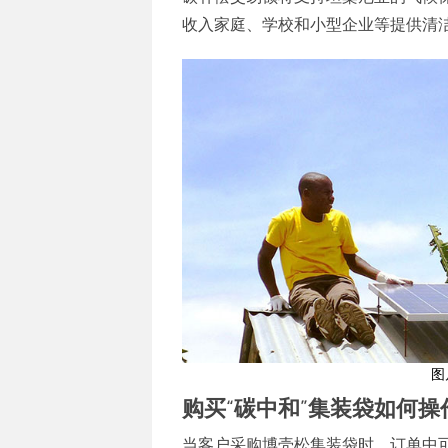
收入家庭、学校和小型企业等提供清
图片
购买“碳中和”集装袋如何操
当客户采购博壳松集装袋时，订单中可