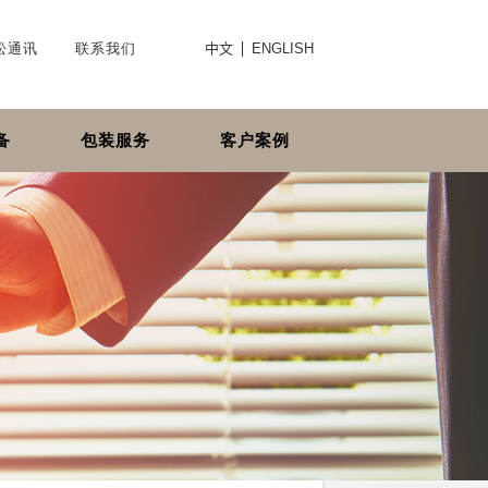
松通讯
联系我们
中文
ENGLISH
备
包装服务
客户案例