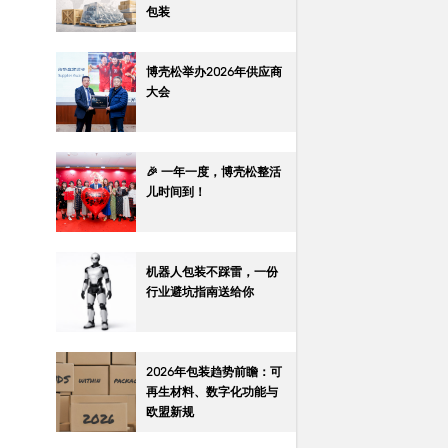
包装
博壳松举办2026年供应商
大会
🎉 一年一度，博壳松整活
儿时间到！
机器人包装不踩雷，一份
行业避坑指南送给你
2026年包装趋势前瞻：可
再生材料、数字化功能与
欧盟新规