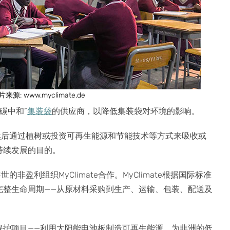
来源: www.myclimate.de
碳中和”
集装袋
的供应商，以降低集装袋对环境的影响。
然后通过植树或投资可再生能源和节能技术等方式来吸收或
持续发展的目的。
非盈利组织MyClimate合作。MyClimate根据国际标准
完整生命周期——从原材料采购到生产、运输、包装、配送及
保护项目——利用太阳能电池板制造可再生能源，为非洲的低