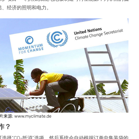
洁、经济的照明和电力。
来源: www.myclimate.de
作？
选择“CO
抵消”选项，然后系统会自动根据订单中集装袋的