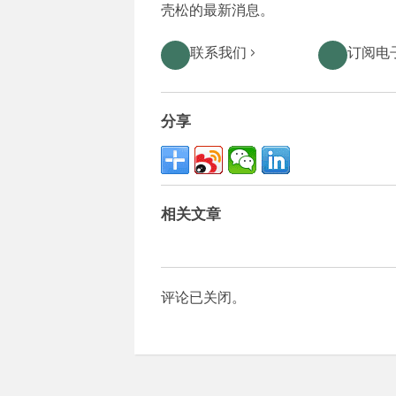
壳松的最新消息。
联系我们 ›
订阅电子
分享
相关文章
评论已关闭。