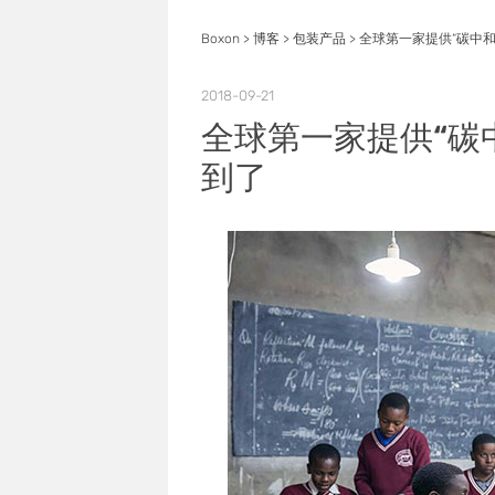
Boxon
>
博客
>
包装产品
>
全球第一家提供“碳中
2018-09-21
全球第一家提供“碳
到了