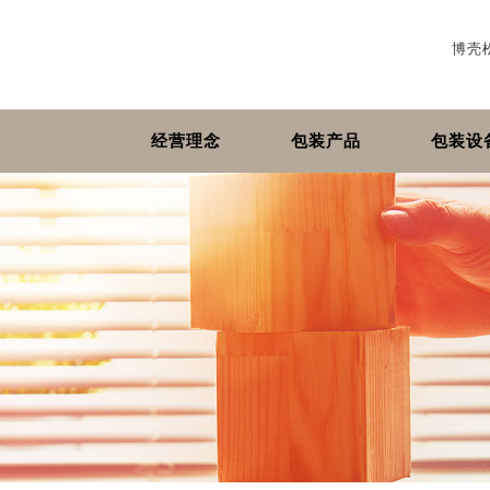
博壳
经营理念
包装产品
包装设