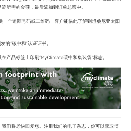
2
足迹所需的金额，最后添加到订单总额中。
提供一个追踪号码或二维码，客户能借此了解到坦桑尼亚太阳
e颁发的“碳中和”认证证书。
产品标签上印刷“MyClimate碳中和集装袋”标志。
，我们将尽快回复您。注册我们的电子杂志，你可以获取博