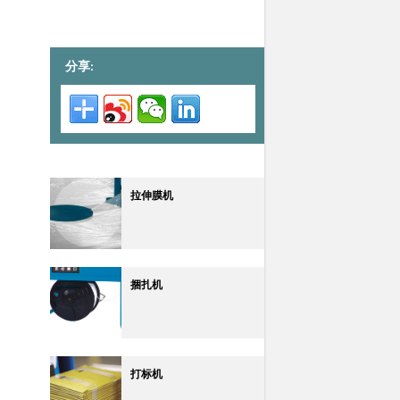
分享:
拉伸膜机
捆扎机
打标机